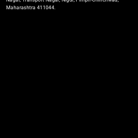
Maharashtra 411044.
Home Address
Address: Swasti
MQ5C+QX8, Sector No. 24, Pradhikaran, Nigdi,
Pimpri-Chinchwad, Maharashtra 411044