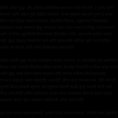
हळदी सोबत कुंकू, हिंदू धर्माचे प्रतिनिधित्व करणारा लाल रंग आहे. हे पुरुष आणि
स्त्रिया आणि लहान मुली देखील लावतात, फरक एवढाच आहे की पुरुष ते उभ्या
किंवा गोल टिळ्या प्रमाणे लावतात. विवाहित स्त्रिया, वर्तुळाकार तिलकासह,
कपाळावर केसां भांगेमध्ये कुंकु लावतात. याला ऊत्तर भारतात सिंदूर असे म्हणतात
आणि ते तिच्या सुवासिनी/सौभाग्यवती (विवाहित स्त्री) असण्याचे प्रतीक मानले
जाते. कुंकू एखाद्या व्यक्तीच्या उर्जा आणि सामर्थ्याशी संबंधित आहे, मन विचलित
असेल तर शांतता आणि स्थैर्य मिळवायला मदत करते.
महिला हळदी-कुंकू नावाचा कार्यक्रम साजरा करतात. हा भारतातील एक सामाजिक
मेळावा आहे ज्यामध्ये विवाहित महिला त्यांच्या विवाहित स्थितीचे प्रतीक म्हणून हळद
आणि कुंकू यांची देवाण-घेवाण करतात आणि त्यांच्या पतीच्या दीर्घायुष्यासाठी
प्रार्थना करतात. मकर संक्रांती, नवरात्री, चैत्र मास, श्रावण मास, गौरी-गणपती,
तुळशी विवाह इत्यादी बहुतेक सणासुदीच्या दिवशी हळदी-कुंकु साजरी केली जाते.
तिचा उगम मैत्री आणि स्त्रीत्वाचा उत्सव याला प्रोत्साहन देण्याचे साधन म्हणून
आढळतो कारण जुन्या काळात स्त्रीवरती अनेक बंधने होती.
पूजे मध्ये कलश सजवण्यासाठी, पूजेची थाळी सजवण्यासाठी, रांगोळी मध्ये, लक्ष्मीची