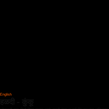
English
हळदी - कुंकू