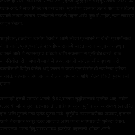
कोणताही सण, विधी किंवा उत्सव असो, हळदी-कुंकू हा सर्व हिंदू प्रथांचा अविभाज्य
घटक आहे. हे लाल पिवळे रंग कपाळावर, भुवयांच्या दरम्यान लहान गोलाकार टिळ्या
प्रमाणे लावले जातात. प्रत्येकाचे स्वतःचे महत्त्व आणि गुणधर्म आहेत, चला त्याबद्दल
जाणून घेऊया.
आयुर्वेदात, हळदीचा उपयोग वैद्यकीय आणि सौंदर्य प्रसाधने या दोन्ही गुणधर्मांसाठी
केला जातो. प्रामुख्याने, हे प्रथमोपचारा मध्ये जास्त करून जंतुनाशक म्हणून
वापरले जाते. हे रक्तस्त्राव थांबवते आणि संक्रमणास प्रतिबंध करते. बाळ-
बाळंतिणीला रोज अंघोळीच्या वेळी हळद लावली जाते, हळदीचे दूध आजारी
व्यक्तींसाठी विहित केलेले आहे कारण ते ऊर्जा पुनर्प्राप्तीमध्ये उत्प्रेरक भूमिका
बजावते. चेहऱ्यावर लेप लावल्याने त्वचा चमकदार आणि नितळ दिसते, मुरुम कमी
होतात.
लग्नापूर्वी हळदी समारंभ असतो. हे वधू वराच्या शुद्धीकरणाचे प्रतीक आहे, नवीन
फलदायी जीवन सुरू करण्यासाठी त्यांचे पाप धुवून, मुलीपासून स्त्रीमध्ये रूपांतरित
होते आणि मुलाचे एका प्रौढ पुरुषा मध्ये. कुटुंबीय नवरानावरीच्या पायावर, हातावर
आणि चेहऱ्यावर भरपूर हळद लावतात आणि त्यांना भविष्यासाठी शुभेच्छा देतात.
यासारख्या अनेक हिंदू समारंभांमध्ये हळदीला महत्त्वाची भूमिका असते.