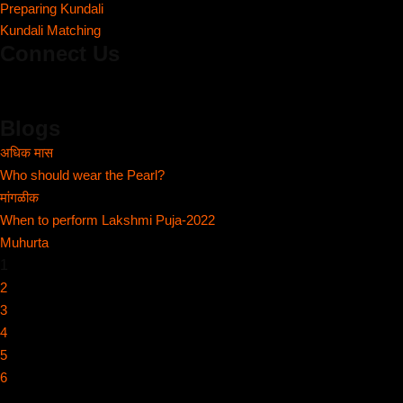
Preparing Kundali
Kundali Matching
Connect Us
Blogs
अधिक मास
Who should wear the Pearl?
मांगळीक
When to perform Lakshmi Puja-2022
Muhurta
1
2
3
4
5
6
...