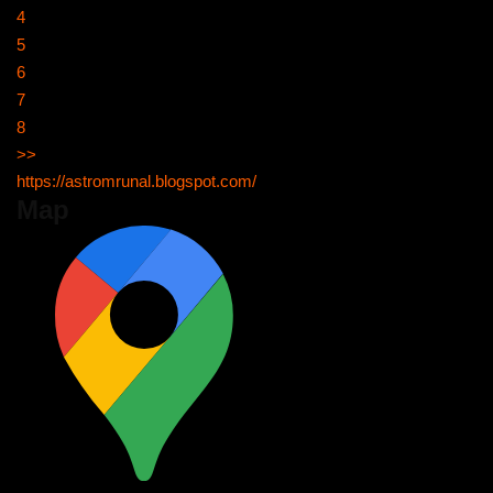
4
5
6
7
8
>>
https://astromrunal.blogspot.com/
Map