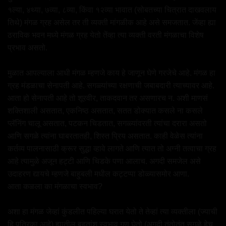
१ल्या, ४थ्या, ७व्या, ८व्या, किंवा १२व्या भावात (सोबतच्या चित्रात दाखवलाय
तिथे) मंगळ ग्रह असेल तर ती व्यक्ती मांगळीक आहे असे समजतात. जेंव्हा ह्या
ठराविक भवन मध्ये मंगळ ग्रह येतो तेंव्हा त्या व्यक्ती वरती मंगळाचा विशेष
प्रभाव असतो.
मुळात आपल्याला आधी मंगळ म्हणजे काय हे जाणून घेणे गरजेचे आहे. मंगळ हा
ग्रह मंडळाचा सेनापती आहे. सगळ्यांच्या रक्षणाची जबाबदारी त्याच्यावर आहे.
आता हो सेनापती आहे तो शूरवीर, ताकदवान तर असणारच न. अशी माणसं
शक्तिशाली असतात, एकनिष्ठ असतात, सतत डोक्यात कसले ना कसले
प्लॅनिंग चालू असतात, पटकन चिडतात, सगळ्यांवरती त्यांचा दरारा असतो
आणि सगळे त्यांना घाबरतातही, शिस्त प्रिय असतात. काही वेळेस त्यांना
कर्तव्य पालनासाठी क्रूर सुद्धा व्हावे लागते आणि त्यात तो अग्नी तत्वाचा ग्रह
आहे त्यामुळे अजून हट्टी आणि चिडके पणा आलाच. अगदी समजेल असे
उदाहरण द्यायचे म्हणजे बाहुबली मधील कट्टप्पा डोळ्यासमोर आणा.
आता कळला का मंगळाचा स्वभाव?
अशा हा मंगळ जेव्हां कुंडलीत पहिल्या घरात येतो ते तेव्हां त्या व्यक्तीला (ज्याची
हि पत्रिका आहे) ह्यातील बहुतांश स्वभाव गुण घेतो (अगदी तंतोतंत सगळे हेच