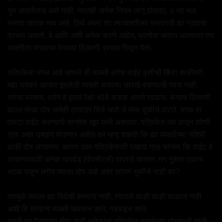
गुण असतीलच असे नाही, त्यातही अनेक नियम लागू होतात). ४ था भाव
मनाचा कारक भाव आहे, तिथे आला तर त्याव्यक्तीच्या मनावरती ह्या ग्रहाचा
प्रभाव असतो. हे आणि अशी अनेक करणे आहेत, प्रत्येक भावात आल्यावर त्या
व्यक्तीला मंगळाचा वेगळ्या ठिकाणी प्रभाव दिसून येतो.
पत्रिकेला मंगळ आहे म्हणजे ती व्यक्ती लगेच वाईट वृत्तीची किंवा काहीतरी
महा भयंकर आजार झालेली व्यक्ती असल्या सारखे बघण्याची गरज नाही.
त्यांचा स्वभाव, वर्तन हे इतरां पेक्षा थोडे कडक असते एवढाच. बऱ्याच ठिकाणी
ह्याला मंगळ दोष असेही टायटल दिले जाते जे मला चुकीचे वाटते. मंगळ हा
एकटा वाईट करण्याचे चान्सेस खूप कमी असतात. पत्रिकेत जर अजून कोणी
ग्रह असा उच्छाद मांडणार असेल तर म्हणू शकतो कि ह्या व्यक्तीच्या नशिबी
काही दोष लागलाय. कारण एका पत्रिकेसाठी एखादा ग्रह चांगला कि वाईट हे
ठरवण्यासाठी अनेक मापदंड (पॅरामीटर्स) वापरले जातात. मग नुसता एकाच
घटक पाहून लगेच त्याला दोष आहे असा सांगणं चुकीचे नाही का?
त्यामुळे ज्याला ह्या विद्येची कल्पना नाही, त्यातले काही काही काळात नाही
अशी हि सामान्य व्यक्ती घाबरून जाते, गडबडून जाते.
हल्ली तर पैश्याच्या मोहा पोटी अनेकांना पत्रिकेत नसलेल्या योगसाठी शांती,