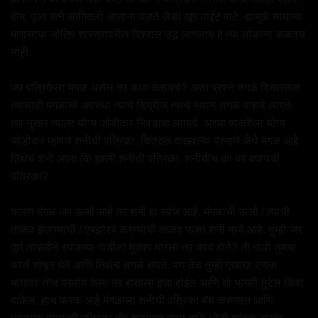
होम, पूजा रत्ने सांगितली जाताना पाहते जेव्हां खूप वाईट वाटे. ह्यामुळे सामान्य
माणसाचा जोतिष शास्त्रावरील विश्वास उडू लागलाय हे त्या लोकांना कळतच
नाही.
जर पत्रिकेला मंगळ असेल तर काय करायचे? असा प्रश्न सगळे विचारतात.
त्यासाठी मंगळाची अवस्था त्याचे डिग्रीज त्याचे स्थान सगळे पाहावे लागते.
त्या नुसार त्याला योग्य जोडीदार निवडावा लागतो. अश्या व्यक्तीला योग्य
जोडीदार म्हणजे शनीची पत्रिका. चित्रात दाखवल्या प्रमाणे जेथे मंगळ आहे
तिथेच शनी आला कि झाली शनीची पत्रिका. शनीचीच का बरं बघायची
पत्रिका?
कारण मंगळ जर ऊर्जा आहे तर शनी हा स्पंज आहे. मंगळाची ऊर्जा / त्याची
ताकद झेलण्याची / एबझोरब करण्याची ताकद फक्त शनी मध्ये आहे. तुम्ही जर
पूर्ण ताकदीने स्पंजच्या गाडीला मुक्का मारला तर काय होते? ती गाडी तुमचा
फोर्स शोषून घेते आणि तिथेच सगळे संपते. पण तेच तुम्ही एखाद्या टणक
भागावर तोच प्रयोग केला तर हाताला इजा होईल आणि तो भागही तुटेल किंवा
वाकेल. हाच फरक आहे मंगळाला शनीची पत्रिका मॅच करण्यात आणि