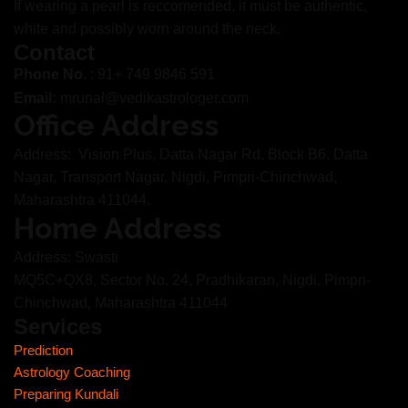
If wearing a pearl is reccomended, it must be authentic,
white and possibly worn around the neck.
Contact
Phone No.
: 91+ 749 9846 591
Email:
mrunal@vedikastrologer.com
Office Address
Address: Vision Plus, Datta Nagar Rd, Block B6, Datta
Nagar, Transport Nagar, Nigdi, Pimpri-Chinchwad,
Maharashtra 411044.
Home Address
Address: Swasti
MQ5C+QX8, Sector No. 24, Pradhikaran, Nigdi, Pimpri-
Chinchwad, Maharashtra 411044
Services
Prediction
Astrology Coaching
Preparing Kundali