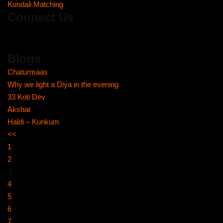
Kundali Matching
Connect Us
Blogs
Chaturmaas
Why we light a Diya in the evening
33 Koti Dev
Akshat
Haldi – Kunkum
<<
1
2
3
4
5
6
7