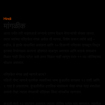
Hindi
मांगळीक
आत्ता पर्यंत तरी माझ्याकडे लग्नाचे प्रश्न घेऊन येणाऱ्यांची संख्या जास्त.
त्यात ज्यांच्या पत्रिकेत मंगळ असेल ती माणसं, विशेष करून त्यांचे आई –
वडील, हे इतके संभ्रमित असतात आणि १० ठिकाणी पत्रिका दाखवून तिथून
इतक्या वेगवेगळ्या कल्पना डोक्यात बाळगून असतात आणि मनाचे समाधान
मिळत नाही किंवा पटेल असे उत्तर मिळत नाही म्हणून परत ११ व्या जोतिषाच्या
शोधात असतात.
पत्रिकेत मंगळ आहे म्हणजे काय?
पहिली गोष्ट म्हणजे प्रत्येक व्यक्तीच्या जन्म कुंडलीत सगळ्या १२ राशी आणि
९ ग्रह हे असतातच. कुंडलीतील ठराविक भावांमध्ये जेव्हां मंगळ ग्रह बसलेला
असतो तेंव्हा त्याला मंगळाची पत्रिका किंवा मांगळीक म्हणतात.
कुंडली मध्ये १२ घरं/भाग असतात ज्याला जोतिष भाषेत भाव म्हणतात. त्यातील