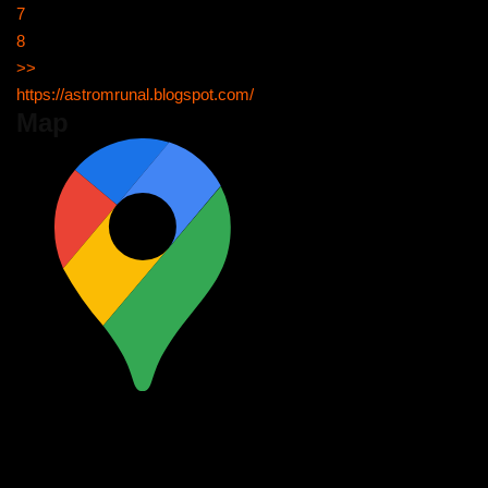
7
8
>>
https://astromrunal.blogspot.com/
Map