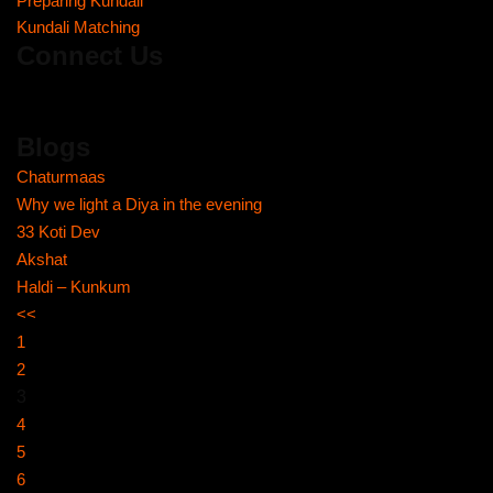
Preparing Kundali
Kundali Matching
Connect Us
Blogs
Chaturmaas
Why we light a Diya in the evening
33 Koti Dev
Akshat
Haldi – Kunkum
<<
1
2
3
4
5
6